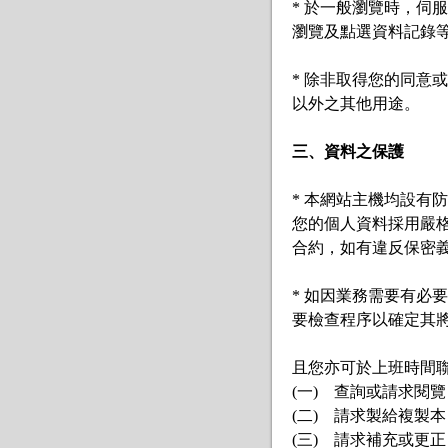
* 於一般瀏覽時，伺
瀏覽及點選資料記錄
* 除非取得您的同意
以外之其他用途。

三、資料之保護
* 本網站主機均設有
您的個人資料採用嚴
合約，如有違反保密義
* 如因業務需要有必
要檢查程序以確定其將
且您亦可於上班時間聯絡我
(一)　查詢或請求閱覽

(二)　請求製給複製本

(三)　請求補充或更正
